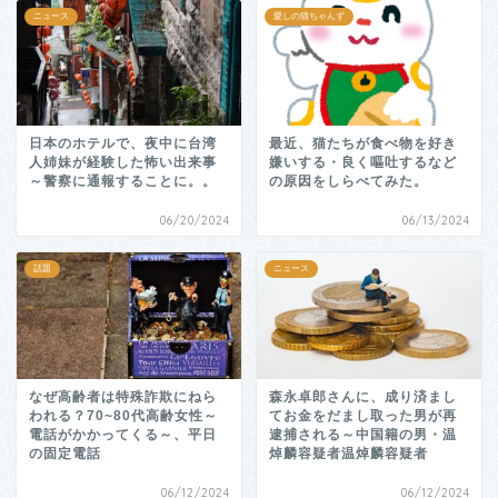
ニュース
愛しの猫ちゃんず
日本のホテルで、夜中に台湾
最近、猫たちが食べ物を好き
人姉妹が経験した怖い出来事
嫌いする・良く嘔吐するなど
～警察に通報することに。。
の原因をしらべてみた。
06/20/2024
06/13/2024
話題
ニュース
なぜ高齢者は特殊詐欺にねら
森永卓郎さんに、成り済まし
われる？70~80代高齢女性～
てお金をだまし取った男が再
電話がかかってくる～、平日
逮捕される～中国籍の男・温
の固定電話
焯麟容疑者温焯麟容疑者
06/12/2024
06/12/2024