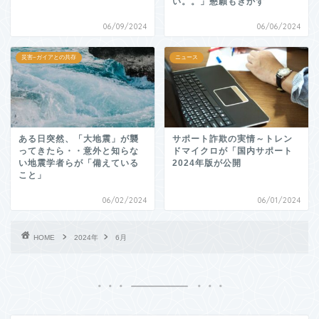
い。。」懇願もきかず
06/09/2024
06/06/2024
災害~ガイアとの共存
ニュース
ある日突然、「大地震」が襲
サポート詐欺の実情～トレン
ってきたら・・意外と知らな
ドマイクロが「国内サポート
い地震学者らが「備えている
2024年版が公開
こと」
06/02/2024
06/01/2024
HOME
2024年
6月