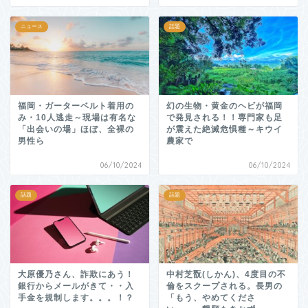
ニュース
話題
福岡・ガーターベルト着用の
幻の生物・黄金のヘビが福岡
み・10人逃走～現場は有名な
で発見される！！専門家も足
「出会いの場」ほぼ、全裸の
が震えた絶滅危惧種～キウイ
男性ら
農家で
06/10/2024
06/10/2024
話題
話題
大原優乃さん、詐欺にあう！
中村芝翫(しかん)、4度目の不
銀行からメールがきて・・入
倫をスクープされる。長男の
手金を規制します。。。！？
「もう、やめてくださ