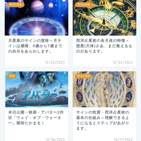
西洋占星術
西洋占星術
月星座のサインの意味～月サ
西洋占星術の各天体の特徴～
インは感情、0歳から7歳まで
惑星(天体)さあ、まだ覚えるも
の自分をあらわします。
のがあります。
12/26/2022
12/22/2022
映画
西洋占星術
本日公開・映画・アバター2作
サインの性質・西洋占星術の
目「ウェイ・オブ・ウォータ
基本の仕組み～理解できるよ
ー」期待たかまる！
うになるとステップがあがり
ます。
12/16/2022
12/11/2022