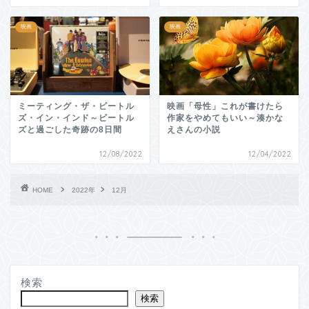
映画
映画
ミーティング・ザ・ビートル
映画「母性」これが書けたら
ズ・イン・インド～ビートル
作家をやめてもいい～湊かな
ズと過ごした奇跡の8日間
えさんの小説
12/08/2022
12/04/2022
HOME
2022年
12月
検索
検索