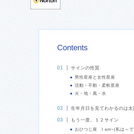
Contents
サインの性質
男性星座と女性星座
活動・不動・柔軟星座
火・地・風・水
生年月日を見てわかるのは太
もう一度、１２サイン
おひつじ座 I am~(私は～で