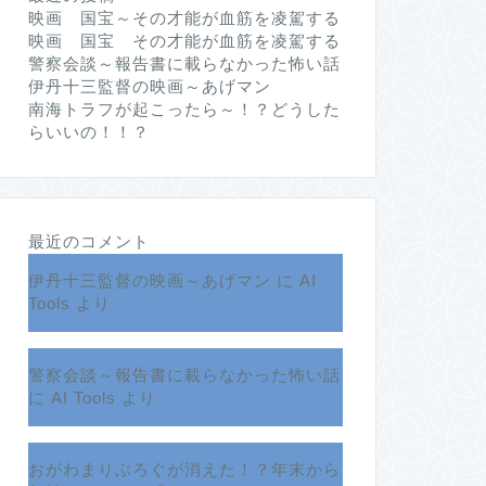
映画 国宝～その才能が血筋を凌駕する
映画 国宝 その才能が血筋を凌駕する
警察会談～報告書に載らなかった怖い話
伊丹十三監督の映画～あげマン
南海トラフが起こったら～！？どうした
らいいの！！？
最近のコメント
伊丹十三監督の映画～あげマン
に
AI
Tools
より
警察会談～報告書に載らなかった怖い話
に
AI Tools
より
おがわまりぶろぐが消えた！？年末から