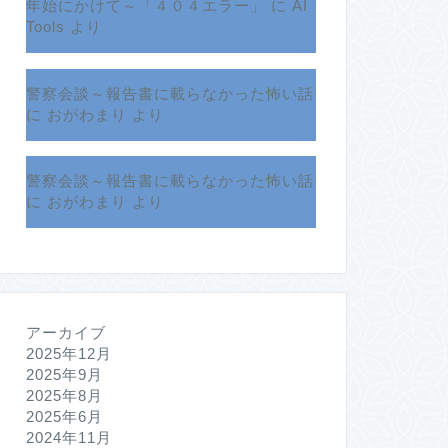
年始にかけて～「４０４エラー」
に
AI
Tools
より
警察会談～報告書に載らなかった怖い話
に
おがわまり
より
警察会談～報告書に載らなかった怖い話
に
おがわまり
より
アーカイブ
2025年12月
2025年9月
2025年8月
2025年6月
2024年11月