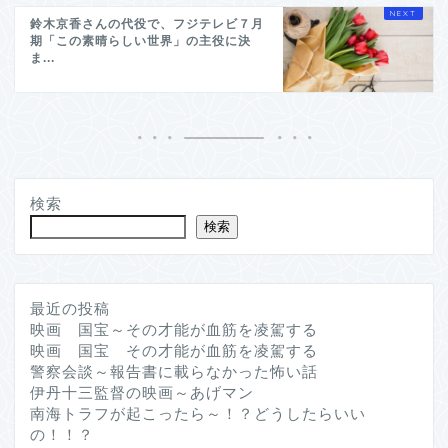
鈴木京香さんの代役で、フジテレビ７月
期「この素晴らしい世界」の主役に決
ま...
検索
検索
最近の投稿
映画 国宝～その才能が血筋を凌駕する
映画 国宝 その才能が血筋を凌駕する
警察会談～報告書に載らなかった怖い話
伊丹十三監督の映画～あげマン
南海トラフが起こったら～！？どうしたらいい
の！！？