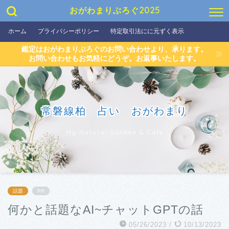
おがわまりぶろぐ2025
ホーム
プライバシーポリシー
特定取引法にに元ずく表示
鑑定はおがわまりぶろぐのお問い合わせより、承ります。
お問い合わせもお気軽にどうぞ。お返事いたします。
常磐線柏 占い おがわまり
My Natural Garden & Cafe
話題
PR
何かと話題なAI~チャットGPTの話
05/26/2023
/
10/13/2023