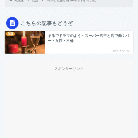
HOME
話題
何かと話題なAI~チャットGPTの話
こちらの記事もどうぞ
話題
まるでドラマのよう～スーパー店主と店で働くパ
ート女性・不倫
09/13/2022
スポンサーリンク