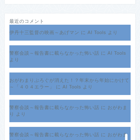
最近のコメント
伊丹十三監督の映画～あげマン
に
AI Tools
より
警察会談～報告書に載らなかった怖い話
に
AI Tools
より
おがわまりぶろぐが消えた！？年末から年始にかけて
ホーム
～「４０４エラー」
に
AI Tools
より
プロフィール
警察会談～報告書に載らなかった怖い話
に
おがわま
り
より
サービス
クチコミ
警察会談～報告書に載らなかった怖い話
に
おがわま