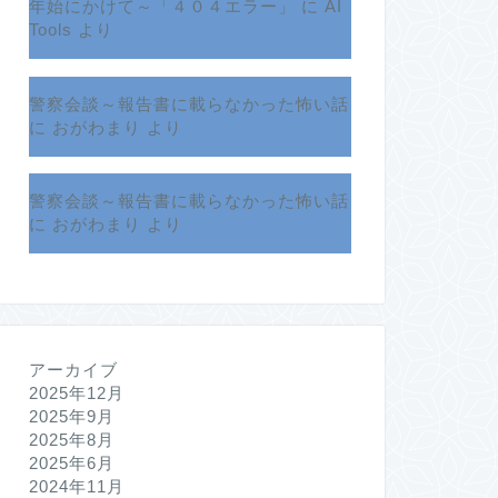
年始にかけて～「４０４エラー」
に
AI
Tools
より
警察会談～報告書に載らなかった怖い話
に
おがわまり
より
警察会談～報告書に載らなかった怖い話
に
おがわまり
より
アーカイブ
2025年12月
2025年9月
2025年8月
2025年6月
2024年11月