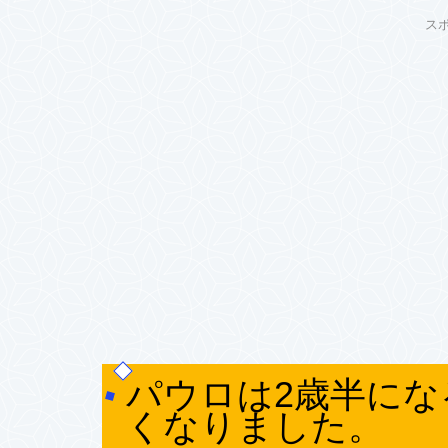
ス
パウロは2歳半に
くなりました。