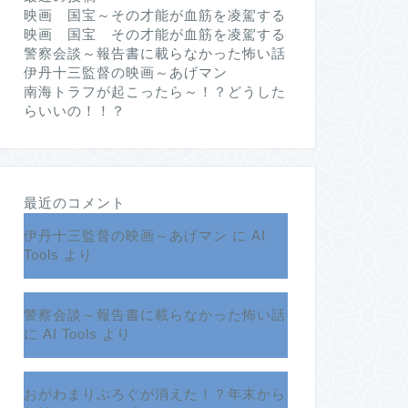
映画 国宝～その才能が血筋を凌駕する
映画 国宝 その才能が血筋を凌駕する
警察会談～報告書に載らなかった怖い話
伊丹十三監督の映画～あげマン
南海トラフが起こったら～！？どうした
らいいの！！？
最近のコメント
伊丹十三監督の映画～あげマン
に
AI
Tools
より
警察会談～報告書に載らなかった怖い話
に
AI Tools
より
おがわまりぶろぐが消えた！？年末から