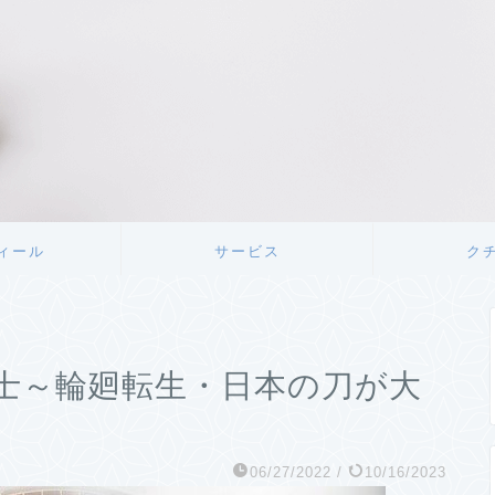
ィール
サービス
ク
士～輪廻転生・日本の刀が大
06/27/2022
/
10/16/2023