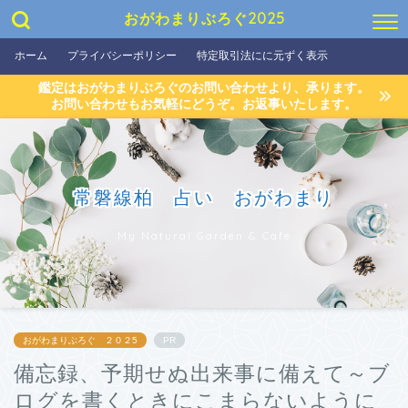
おがわまりぶろぐ2025
ホーム
プライバシーポリシー
特定取引法にに元ずく表示
鑑定はおがわまりぶろぐのお問い合わせより、承ります。
お問い合わせもお気軽にどうぞ。お返事いたします。
常磐線柏 占い おがわまり
My Natural Garden & Cafe
おがわまりぶろぐ ２０２5
PR
備忘録、予期せぬ出来事に備えて～ブ
ログを書くときにこまらないように