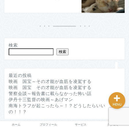
ホーム
プロフィール
検索
検索
サービス
クチコミ
最近の投稿
映画 国宝～その才能が血筋を凌駕する
映画 国宝 その才能が血筋を凌駕する
警察会談～報告書に載らなかった怖い話
伊丹十三監督の映画～あげマン
MENU
南海トラフが起こったら～！？どうしたらいい
の！！？
ホーム
プロフィール
サービス
クチコミ