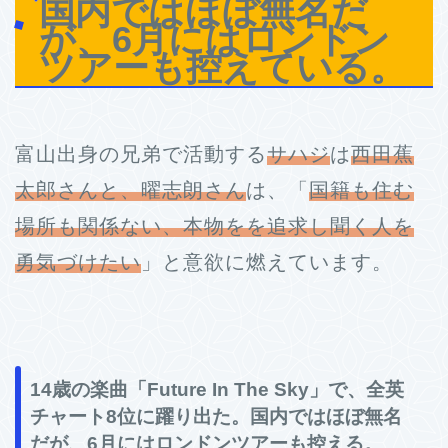
国内ではほぼ無名だ
が、6月にはロンドン
ツアーも控えている。
富山出身の兄弟で活動する
サハジ
は
西田蕉
太郎さんと、曜志朗さん
は、「
国籍も住む
場所も関係ない、本物をを追求し聞く人を
勇気づけたい
」と意欲に燃えています。
14歳の楽曲「Future In The Sky」で、全英
チャート8位に躍り出た。国内ではほぼ無名
だが、6月にはロンドンツアーも控える。