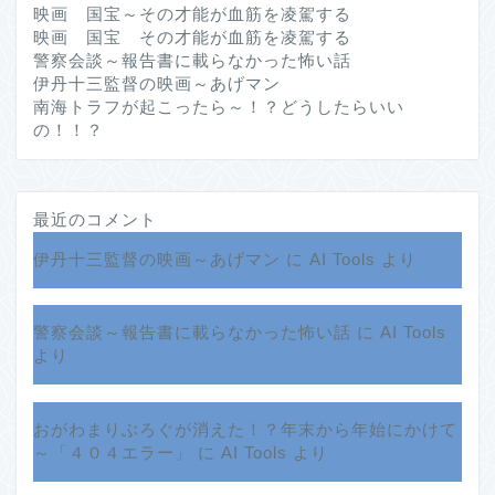
映画 国宝～その才能が血筋を凌駕する
映画 国宝 その才能が血筋を凌駕する
警察会談～報告書に載らなかった怖い話
伊丹十三監督の映画～あげマン
南海トラフが起こったら～！？どうしたらいい
の！！？
最近のコメント
伊丹十三監督の映画～あげマン
に
AI Tools
より
警察会談～報告書に載らなかった怖い話
に
AI Tools
より
おがわまりぶろぐが消えた！？年末から年始にかけて
ホーム
～「４０４エラー」
に
AI Tools
より
プロフィール