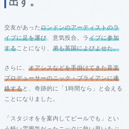
出す。
交友があった
ロンドンのアーティストのラ
イブに足を運び
、意気投合。ラ
イブに参加
する
ことになり、
弟も英国によびよせた。
さらに、
オアシスなどを手掛けてきた音楽
プロデューサーのニック・ブライアンに連
絡する
と、奇跡的に「1時間なら」と会える
ことになりました。
「スタジオをを案内してビールでも」とい
う軽い雰囲気だったニックに熱い思いをぶ