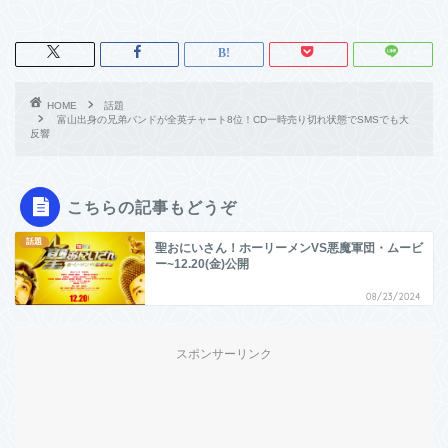
HOME
話題
富山出身の兄弟バンドが全英チャート8位！CD一時売り切れ状態でSMSでも大
反響
こちらの記事もどうぞ
話題
聖おにいさん！ホーリーメンVS悪魔軍団・ムービ
ー~12.20(金)公開
08/23/2024
スポンサーリンク