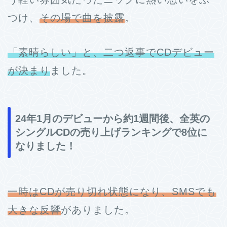
つけ、
その場で曲を披露
。
「素晴らしい」と、二つ返事でCDデビュー
が決まり
ました。
24年1月のデビューから約1週間後、全英の
シングルCDの売り上げランキングで8位に
なりました！
一時はCDが売り切れ状態になり、SMSでも
大きな反響
がありました。