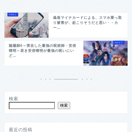
偽造マイナカードによる、スマホ乗っ取
り被害が、起こりそうだと思い・・カ
ー...
陰陽師0～実在した最強の呪術師・安倍
晴明～若き安倍晴明が最強の呪いにい
ど...
検索
検索
最近の投稿