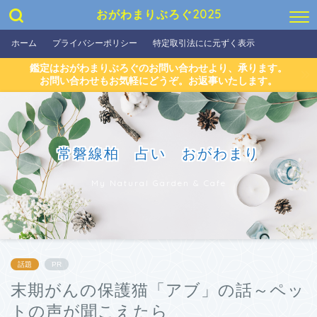
おがわまりぶろぐ2025
ホーム
プライバシーポリシー
特定取引法にに元ずく表示
鑑定はおがわまりぶろぐのお問い合わせより、承ります。
お問い合わせもお気軽にどうぞ。お返事いたします。
常磐線柏 占い おがわまり
My Natural Garden & Cafe
話題
PR
末期がんの保護猫「アブ」の話～ペッ
トの声が聞こえたら