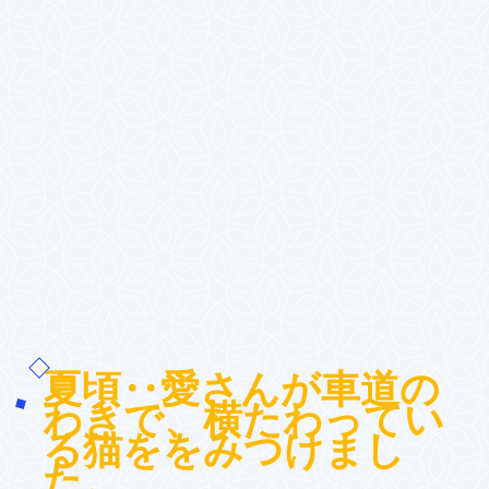
夏頃‥愛さんが車道の
わきで、横たわってい
る猫ををみつけまし
た。