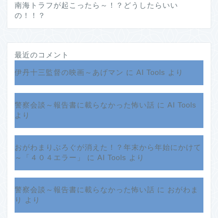
南海トラフが起こったら～！？どうしたらいい
の！！？
最近のコメント
伊丹十三監督の映画～あげマン
に
AI Tools
より
警察会談～報告書に載らなかった怖い話
に
AI Tools
より
おがわまりぶろぐが消えた！？年末から年始にかけて
ホーム
～「４０４エラー」
に
AI Tools
より
プロフィール
警察会談～報告書に載らなかった怖い話
に
おがわま
り
より
サービス