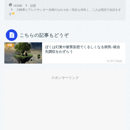
HOME
話題
川崎希とアレクサンダー夫婦のなれそめ～現在も仲良く、二人は英語で会話をす
る
こちらの記事もどうぞ
話題
ぼくは幻覚や被害妄想でくるしくなる病気~統合
失調症をわずらう
11/07/2022
スポンサーリンク