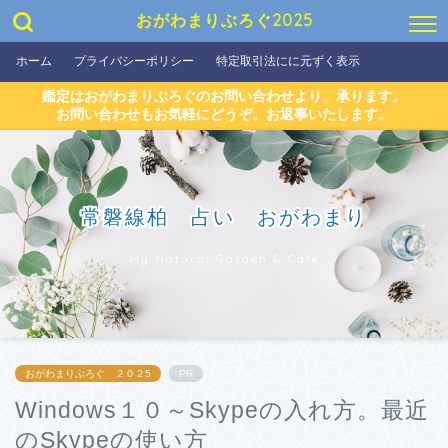
おがわまりぶろぐ2025
ホーム
プライバシーポリシー
特定取引法にに元ずく表示
鑑定はおがわまりぶろぐのお問い合わせより、承ります。
お問い合わせもお気軽にどうぞ。お返事いたします。
常磐線柏 占い おがわまり
My Natural Garden & Cafe
おがわまりぶろぐ ２０２5
PR
Windows１０～Skypeの入れ方。最近
のSkypeの使い方