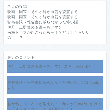
最近の投稿
映画 国宝～その才能が血筋を凌駕する
映画 国宝 その才能が血筋を凌駕する
警察会談～報告書に載らなかった怖い話
伊丹十三監督の映画～あげマン
南海トラフが起こったら～！？どうしたらいい
の！！？
最近のコメント
伊丹十三監督の映画～あげマン
に
AI Tools
より
警察会談～報告書に載らなかった怖い話
に
AI Tools
より
おがわまりぶろぐが消えた！？年末から年始にかけて
ホーム
～「４０４エラー」
に
AI Tools
より