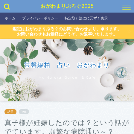
おがわまりぶろぐ2025
ホーム
プライバシーポリシー
特定取引法にに元ずく表示
鑑定はおがわまりぶろぐのお問い合わせより、承ります。
お問い合わせもお気軽にどうぞ。お返事いたします。
常磐線柏 占い おがわまり
My Natural Garden & Cafe
話題
PR
真子様が妊娠したのでは？という話が
でています。頻繁な病院通い～？