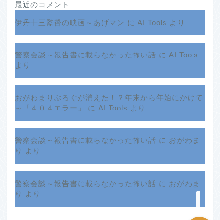
最近のコメント
伊丹十三監督の映画～あげマン
に
AI Tools
より
警察会談～報告書に載らなかった怖い話
に
AI Tools
より
おがわまりぶろぐが消えた！？年末から年始にかけて
ホーム
～「４０４エラー」
に
AI Tools
より
プロフィール
警察会談～報告書に載らなかった怖い話
に
おがわま
り
より
サービス
クチコミ
警察会談～報告書に載らなかった怖い話
に
おがわま
り
より